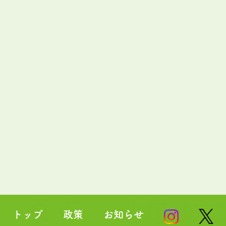
8
教育に多様性を
の原点：地域お